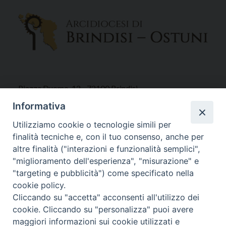
Piazza Duomo, 12 - 72100 Brindisi
Tel 0831.521958
Informativa
Fax 0831.528315
Utilizziamo cookie o tecnologie simili per
finalità tecniche e, con il tuo consenso, anche per
altre finalità ("interazioni e funzionalità semplici",
"miglioramento dell'esperienza", "misurazione" e
Orari Curia
"targeting e pubblicità") come specificato nella
Mar. / Mer. / Giov. ore 9 - 13
cookie policy.
nei mesi estivi solo Martedì ore 9 - 13
Cliccando su "accetta" acconsenti all'utilizzo dei
cookie. Cliccando su "personalizza" puoi avere
maggiori informazioni sui cookie utilizzati e
WebMail