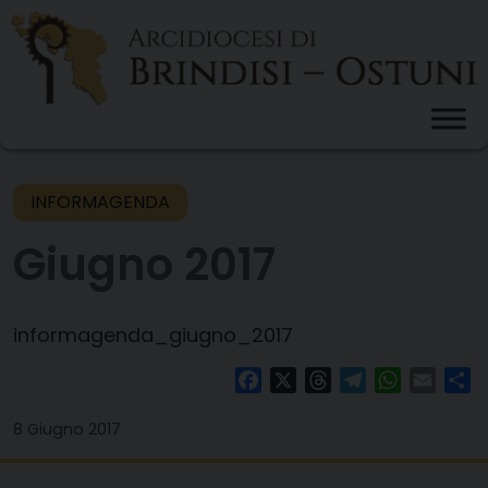
Skip
to
content
INFORMAGENDA
Giugno 2017
informagenda_giugno_2017
Facebook
X
Threads
Telegram
WhatsAp
Email
Co
8 Giugno 2017