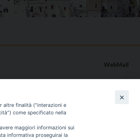
WebMail
. ore 9 - 13
lo Martedì ore 9 -
Copyright © Arcidiocesi di Brindisi – Ostuni
altre finalità ("interazioni e
cità") come specificato nella
 avere maggiori informazioni sui
sta informativa proseguirai la