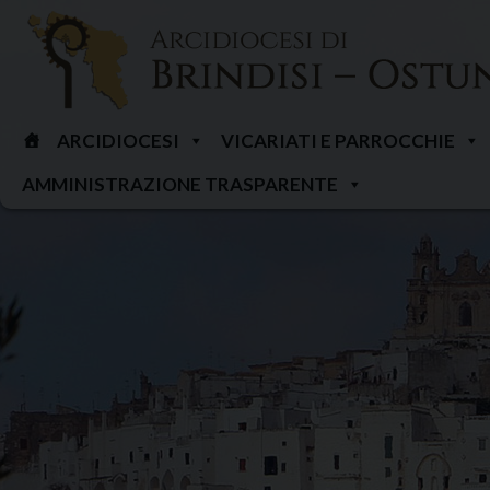
Skip
to
content
ARCIDIOCESI
VICARIATI E PARROCCHIE
AMMINISTRAZIONE TRASPARENTE