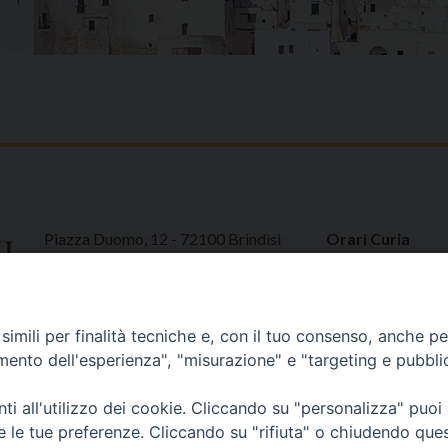
Piazza Duomo, 12 - 72100 Brindisi
Orari Curia
Tel 0831.521958
Mar. / Mer. / Giov
Fax 0831.528315
nei mesi estivi so
13
imili per finalità tecniche e, con il tuo consenso, anche per 
amento dell'esperienza", "misurazione" e "targeting e pubbli
i all'utilizzo dei cookie. Cliccando su "personalizza" puoi
re le tue preferenze. Cliccando su "rifiuta" o chiudendo que