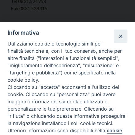
Tel 0831.521958
Fax 0831.528315
Informativa
Orari Curia
Utilizziamo cookie o tecnologie simili per
Mar. / Mer. / Giov. ore 9 - 13
finalità tecniche e, con il tuo consenso, anche per
nei mesi estivi solo Martedì ore 9 - 13
altre finalità ("interazioni e funzionalità semplici",
"miglioramento dell'esperienza", "misurazione" e
"targeting e pubblicità") come specificato nella
WebMail
cookie policy.
Cliccando su "accetta" acconsenti all'utilizzo dei
cookie. Cliccando su "personalizza" puoi avere
Copyright © Arcidiocesi di Brindisi – Ostuni
maggiori informazioni sui cookie utilizzati e
personalizzare le tue preferenze. Cliccando su
"rifiuta" o chiudendo questa informativa proseguirai
la navigazione installando i soli cookie tecnici.
Ulteriori informazioni sono disponibili nella
cookie
Preferenze Cookie