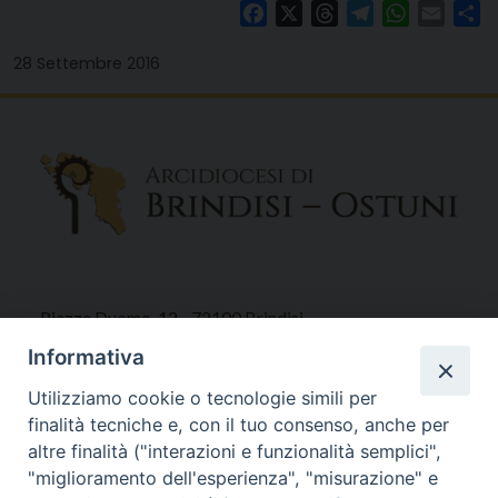
Facebook
X
Threads
Telegram
WhatsAp
Email
Co
28 Settembre 2016
Piazza Duomo, 12 - 72100 Brindisi
Tel 0831.521958
Informativa
Fax 0831.528315
Utilizziamo cookie o tecnologie simili per
finalità tecniche e, con il tuo consenso, anche per
altre finalità ("interazioni e funzionalità semplici",
"miglioramento dell'esperienza", "misurazione" e
Orari Curia