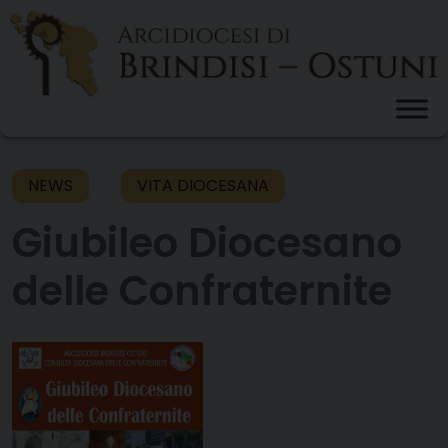
Skip
to
content
NEWS
VITA DIOCESANA
Giubileo Diocesano
delle Confraternite