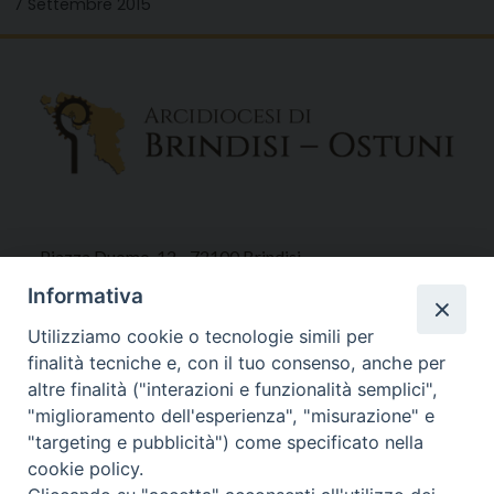
7 Settembre 2015
Piazza Duomo, 12 - 72100 Brindisi
Tel 0831.521958
Informativa
Fax 0831.528315
Utilizziamo cookie o tecnologie simili per
finalità tecniche e, con il tuo consenso, anche per
altre finalità ("interazioni e funzionalità semplici",
"miglioramento dell'esperienza", "misurazione" e
Orari Curia
"targeting e pubblicità") come specificato nella
Mar. / Mer. / Giov. ore 9 - 13
cookie policy.
nei mesi estivi solo Martedì ore 9 - 13