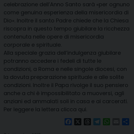
celebrazione dell’Anno Santo sarà «per ognuno
come genuina esperienza della misericordia di
Dio». Inoltre il santo Padre chiede che la Chiesa
riscopra in questo tempo giubilare la ricchezza
contenuta nelle opere di misericordia
corporale e spirituale.
Alla speciale grazia dell’indulgenza giubilare
potranno accedere i fedeli di tutte le
condizioni, a Roma e nelle singole diocesi, con
la dovuta preparazione spirituale e alle solite
condizioni. Inoltre il Papa rivolge il suo pensiero
anche a chi è impossibilitato a muoversi, agli
anziani ed ammalati soli in casa e ai carcerati.
Per leggere la lettera
clicca qui.
Facebook
X
Threads
Telegram
WhatsAp
Email
Co