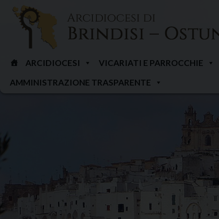
Skip
to
content
ARCIDIOCESI
VICARIATI E PARROCCHIE
AMMINISTRAZIONE TRASPARENTE