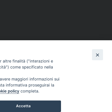
Facebook
X
Threads
Telegram
WhatsAp
Email
Co
altre finalità ("interazioni e
cità") come specificato nella
 avere maggiori informazioni sui
sta informativa proseguirai la
WebMail
kie policy
completa.
. ore 9 - 13
Accetta
lo Martedì ore 9 -
Copyright © Arcidiocesi di Brindisi – Ostuni