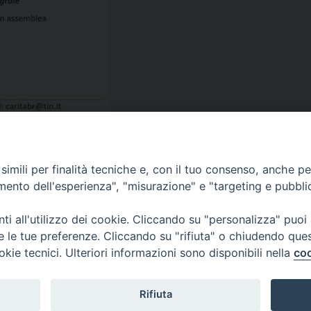
imili per finalità tecniche e, con il tuo consenso, anche per 
amento dell'esperienza", "misurazione" e "targeting e pubbli
i all'utilizzo dei cookie. Cliccando su "personalizza" puoi
re le tue preferenze. Cliccando su "rifiuta" o chiudendo que
okie tecnici. Ulteriori informazioni sono disponibili nella
coo
Piazza Duomo, 12 - 72100 Brindisi
Orari Curia
Tel 0831.521958
Mar. / Mer. / Giov
Rifiuta
Fax 0831.528315
nei mesi estivi so