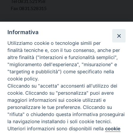
Tel 0831.521958
Fax 0831.528315
Informativa
Orari Curia
Utilizziamo cookie o tecnologie simili per
Mar. / Mer. / Giov. ore 9 - 13
finalità tecniche e, con il tuo consenso, anche per
nei mesi estivi solo Martedì ore 9 - 13
altre finalità ("interazioni e funzionalità semplici",
"miglioramento dell'esperienza", "misurazione" e
"targeting e pubblicità") come specificato nella
WebMail
cookie policy.
Cliccando su "accetta" acconsenti all'utilizzo dei
cookie. Cliccando su "personalizza" puoi avere
Copyright © Arcidiocesi di Brindisi – Ostuni
maggiori informazioni sui cookie utilizzati e
personalizzare le tue preferenze. Cliccando su
"rifiuta" o chiudendo questa informativa proseguirai
la navigazione installando i soli cookie tecnici.
Ulteriori informazioni sono disponibili nella
cookie
Preferenze Cookie