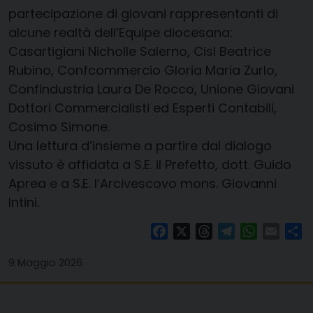
partecipazione di giovani rappresentanti di
alcune realtà dell’Equipe diocesana:
Casartigiani Nicholle Salerno, Cisl Beatrice
Rubino, Confcommercio Gloria Maria Zurlo,
Confindustria Laura De Rocco, Unione Giovani
Dottori Commercialisti ed Esperti Contabili,
Cosimo Simone.
Una lettura d’insieme a partire dal dialogo
vissuto è affidata a S.E. il Prefetto, dott. Guido
Aprea e a S.E. l’Arcivescovo mons. Giovanni
Intini.
Facebook
X
Threads
Telegram
WhatsAp
Email
Co
9 Maggio 2026