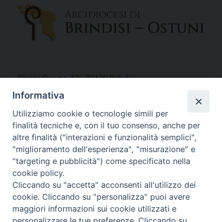
Piazza Duomo, 12 - 72100 Brindisi
Tel 0831.521958
Informativa
Fax 0831.528315
Utilizziamo cookie o tecnologie simili per
finalità tecniche e, con il tuo consenso, anche per
altre finalità ("interazioni e funzionalità semplici",
"miglioramento dell'esperienza", "misurazione" e
Orari Curia
"targeting e pubblicità") come specificato nella
Mar. / Mer. / Giov. ore 9 - 13
cookie policy.
nei mesi estivi solo Martedì ore 9 - 13
Cliccando su "accetta" acconsenti all'utilizzo dei
cookie. Cliccando su "personalizza" puoi avere
maggiori informazioni sui cookie utilizzati e
WebMail
personalizzare le tue preferenze. Cliccando su