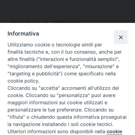
Piazza Duomo, 12 - 72100 Brindisi
Tel 0831.521958
Informativa
Fax 0831.528315
Utilizziamo cookie o tecnologie simili per
finalità tecniche e, con il tuo consenso, anche per
altre finalità ("interazioni e funzionalità semplici",
"miglioramento dell'esperienza", "misurazione" e
Orari Curia
"targeting e pubblicità") come specificato nella
Mar. / Mer. / Giov. ore 9 - 13
cookie policy.
nei mesi estivi solo Martedì ore 9 - 13
Cliccando su "accetta" acconsenti all'utilizzo dei
cookie. Cliccando su "personalizza" puoi avere
maggiori informazioni sui cookie utilizzati e
WebMail
personalizzare le tue preferenze. Cliccando su
"rifiuta" o chiudendo questa informativa proseguirai
la navigazione installando i soli cookie tecnici.
Copyright © Arcidiocesi di Brindisi – Ostuni
Ulteriori informazioni sono disponibili nella
cookie
Preferenze Cookie