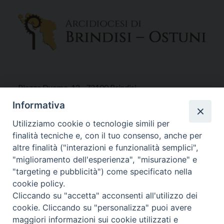
Piazza Duomo, 12 - 72100 Brindisi
Tel 0831.521958
Informativa
Fax 0831.528315
Utilizziamo cookie o tecnologie simili per
finalità tecniche e, con il tuo consenso, anche per
altre finalità ("interazioni e funzionalità semplici",
"miglioramento dell'esperienza", "misurazione" e
Orari Curia
"targeting e pubblicità") come specificato nella
Mar. / Mer. / Giov. ore 9 - 13
cookie policy.
nei mesi estivi solo Martedì ore 9 - 13
Cliccando su "accetta" acconsenti all'utilizzo dei
cookie. Cliccando su "personalizza" puoi avere
maggiori informazioni sui cookie utilizzati e
WebMail