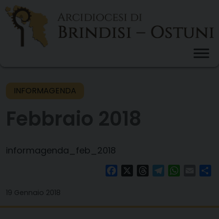
Skip
to
content
INFORMAGENDA
Febbraio 2018
informagenda_feb_2018
Facebook
X
Threads
Telegram
WhatsAp
Email
Co
19 Gennaio 2018