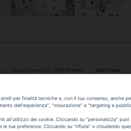
Piazza Duomo, 12 - 72100 Brindisi
Orari Curia
Tel 0831.521958
Mar. / Mer. / Giov
Fax 0831.528315
nei mesi estivi so
13
imili per finalità tecniche e, con il tuo consenso, anche per 
amento dell'esperienza", "misurazione" e "targeting e pubbli
i all'utilizzo dei cookie. Cliccando su "personalizza" puoi
re le tue preferenze. Cliccando su "rifiuta" o chiudendo que