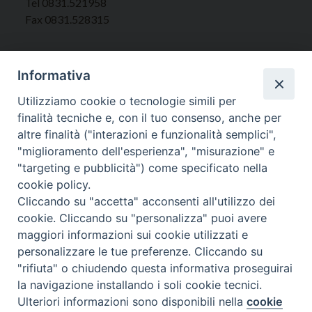
Tel 0831.521958
Fax 0831.528315
Informativa
Orari Curia
Utilizziamo cookie o tecnologie simili per
Mar. / Mer. / Giov. ore 9 - 13
finalità tecniche e, con il tuo consenso, anche per
nei mesi estivi solo Martedì ore 9 - 13
altre finalità ("interazioni e funzionalità semplici",
"miglioramento dell'esperienza", "misurazione" e
"targeting e pubblicità") come specificato nella
WebMail
cookie policy.
Cliccando su "accetta" acconsenti all'utilizzo dei
cookie. Cliccando su "personalizza" puoi avere
Copyright © Arcidiocesi di Brindisi – Ostuni
maggiori informazioni sui cookie utilizzati e
personalizzare le tue preferenze. Cliccando su
"rifiuta" o chiudendo questa informativa proseguirai
la navigazione installando i soli cookie tecnici.
Ulteriori informazioni sono disponibili nella
cookie
Preferenze Cookie