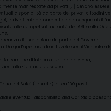
tualmente manifestate da privati […] devono essere
entuali disponibilità da parte dei privati cittadin
ughi, arrivati autonomamente o comunque al di fuori 
ta alle competenti autorità dell’ASL e alla Questu
une.
 mancanza di linee chiare da parte del Governo
. Da qui l’apertura di un tavolo con il Viminale e la 
iterio comune di intesa a livello diocesano,
zioni alla Caritas diocesana.
“Casa del Sole” (Laureto), circa 100 posti
nalare eventuali disponibilità alla Caritas diocesan
do