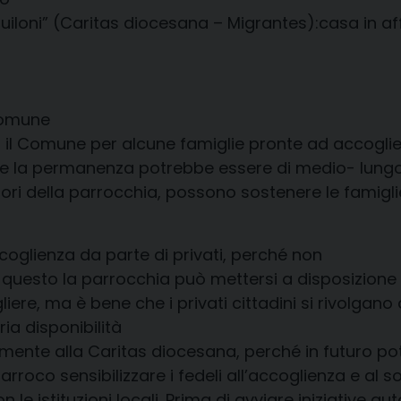
loni” (Caritas diocesana – Migrantes):casa in affi
Comune
 il Comune per alcune famiglie pronte ad accoglie
 che la permanenza potrebbe essere di medio- lung
tori della parrocchia, possono sostenere le famigl
coglienza da parte di privati, perché non
r questo la parrocchia può mettersi a disposizione 
iere, ma è bene che i privati cittadini si rivolga
ria disponibilità
amente alla Caritas diocesana, perché in futuro po
arroco sensibilizzare i fedeli all’accoglienza e al 
 le istituzioni locali. Prima di avviare iniziative