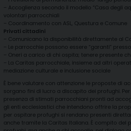
– Accoglienza secondo il modello “Casa degli aqui
volontari parrocchiali
– Coordinamento con ASL, Questura e Comune
Privati cittadini
– Comunicano la disponibilità direttamente al 
– Le parrocchie possono essere “garanti” presso
– Oneri a carico di chi ospita; tenere presente
– La Caritas parrocchiale, insieme ad altri opera
mediazione culturale e inclusione sociale
È bene valutare con attenzione le proposte di ac
sorgano fini di lucro a discapito dei profughi. Pe
presenza di stimati parrocchiani pronti ad accogl
gli enti ecclesiastici che intendono offrire la prop
per ospitare profughi si rendano presenti dirett
anche tramite la Caritas Italiana. È compito del p
profughi, ma anche a chi accoglie, nel dialogo con