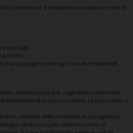
tto (condiviso) e inclusione sociale con rete di
re profughi
o periodo
ie che accolgono profughi con aiuti materiali,
delle autorità locali per segnalare l’eventuale
no direttamente al proprio Comune. Le parrocchie o
tranno attivarsi delle modalità di accoglienza
sostegno reciproco, per venire incontro ai
 autonome, è bene confrontarsi sempre con la