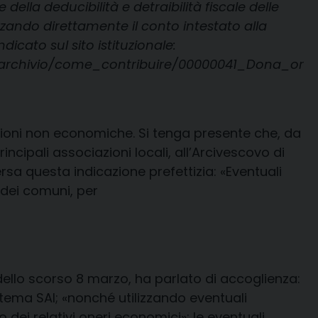
della deducibilità e detraibilità fiscale delle
zzando direttamente il conto intestato alla
dicato sul sito istituzionale:
archivio/come_contribuire/00000041_Dona_or
azioni non economiche. Si tenga presente che, da
incipali associazioni locali, all’Arcivescovo di
sa questa indicazione prefettizia: «Eventuali
 dei comuni, per
 dello scorso 8 marzo, ha parlato di accoglienza:
stema SAI; «nonché utilizzando eventuali
co dei relativi oneri economici»; le eventuali