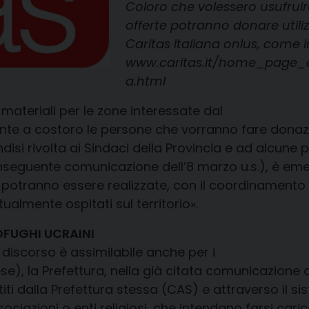
Coloro che volessero usufruire 
offerte potranno donare utili
Caritas Italiana onlus, come in
www.caritas.it/home_page_
a.html
teriali per le zone interessate dal
amente a costoro le persone che vorranno fare don
si rivolta ai Sindaci della Provincia e ad alcune pr
nseguente comunicazione dell’8 marzo u.s.), è emer
on, potranno essere realizzate, con il coordinamento
ualmente ospitati sul territorio».
OFUGHI UCRAINI
l discorso è assimilabile anche per i
ese), la Prefettura, nella già citata comunicazione
ti dalla Prefettura stessa (CAS) e attraverso il si
ssociazioni o enti religiosi, che intendano farsi cari