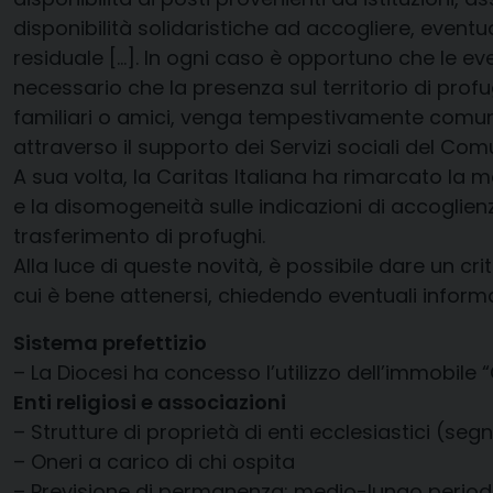
disponibilità solidaristiche ad accogliere, even
residuale […]. In ogni caso è opportuno che le ev
necessario che la presenza sul territorio di prof
familiari o amici, venga tempestivamente comunica
attraverso il supporto dei Servizi sociali del Com
A sua volta, la Caritas Italiana ha rimarcato la
e la disomogeneità sulle indicazioni di accoglienza
trasferimento di profughi.
Alla luce di queste novità, è possibile dare un cr
cui è bene attenersi, chiedendo eventuali informa
Sistema prefettizio
– La Diocesi ha concesso l’utilizzo dell’immobile 
Enti religiosi e associazioni
– Strutture di proprietà di enti ecclesiastici (seg
– Oneri a carico di chi ospita
– Previsione di permanenza: medio-lungo perio