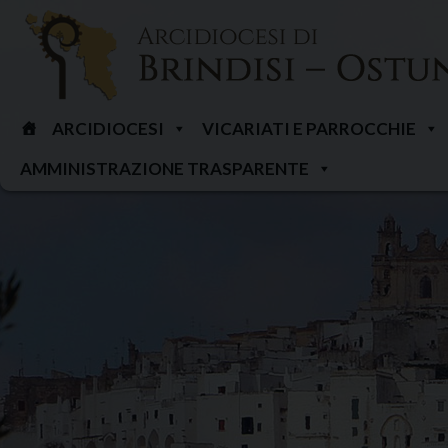
Skip
to
content
ARCIDIOCESI
VICARIATI E PARROCCHIE
AMMINISTRAZIONE TRASPARENTE