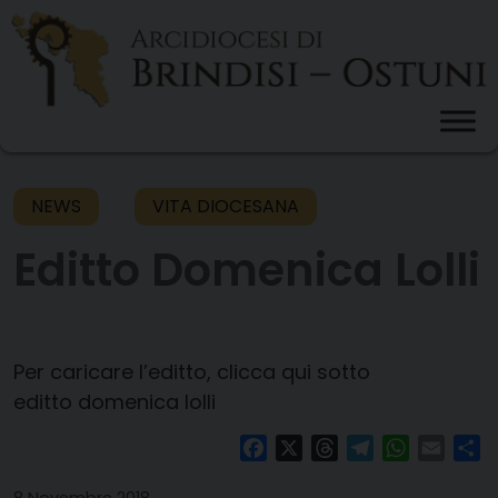
Skip
to
content
NEWS
VITA DIOCESANA
Editto Domenica Lolli
Per caricare l’editto, clicca qui sotto
editto domenica lolli
Facebook
X
Threads
Telegram
WhatsAp
Email
Co
8 Novembre 2018