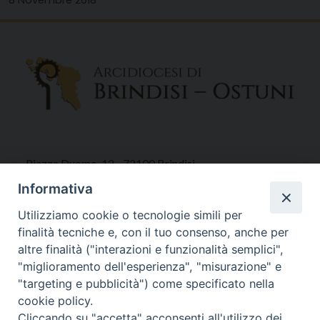
Piazza Duomo, 12 - 72100 Brindisi
Tel 0831.521958
Informativa
Fax 0831.528315
Utilizziamo cookie o tecnologie simili per
finalità tecniche e, con il tuo consenso, anche per
altre finalità ("interazioni e funzionalità semplici",
"miglioramento dell'esperienza", "misurazione" e
Orari Curia
"targeting e pubblicità") come specificato nella
Mar. / Mer. / Giov. ore 9 - 13
cookie policy.
nei mesi estivi solo Martedì ore 9 - 13
Cliccando su "accetta" acconsenti all'utilizzo dei