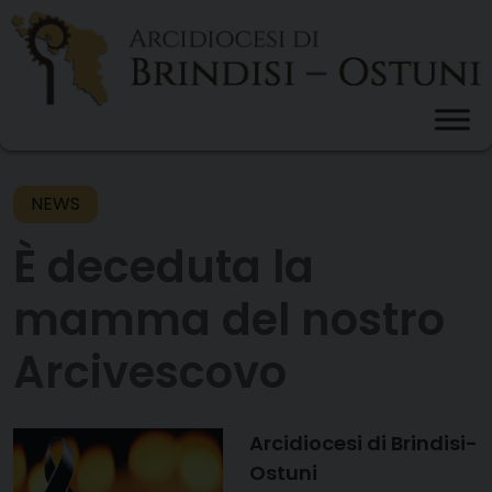
Skip
to
content
NEWS
È deceduta la
mamma del nostro
Arcivescovo
Arcidiocesi di Brindisi-
Ostuni