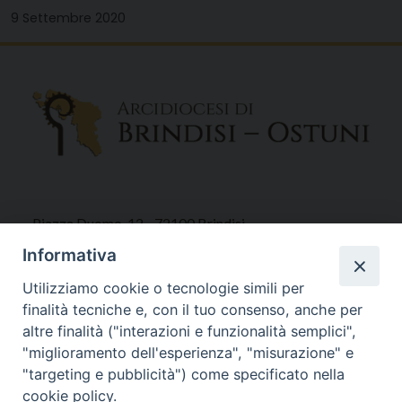
9 Settembre 2020
Piazza Duomo, 12 - 72100 Brindisi
Tel 0831.521958
Informativa
Fax 0831.528315
Utilizziamo cookie o tecnologie simili per
finalità tecniche e, con il tuo consenso, anche per
altre finalità ("interazioni e funzionalità semplici",
"miglioramento dell'esperienza", "misurazione" e
Orari Curia
"targeting e pubblicità") come specificato nella
Mar. / Mer. / Giov. ore 9 - 13
cookie policy.
nei mesi estivi solo Martedì ore 9 - 13