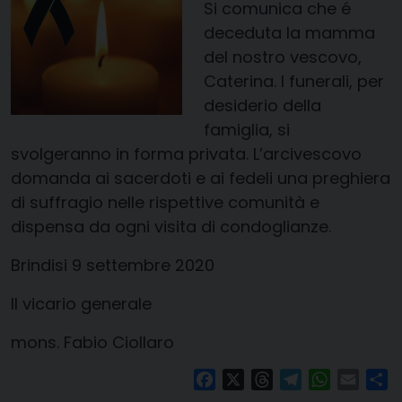
Si comunica che é
deceduta la mamma
del nostro vescovo,
Caterina.
I funerali, per
desiderio della
famiglia, si
svolgeranno in forma privata.
L’arcivescovo
domanda ai sacerdoti e ai fedeli una preghiera
di suffragio nelle rispettive comunità e
dispensa da ogni visita di condoglianze.
Brindisi 9 settembre 2020
Il vicario generale
mons. Fabio Ciollaro
Facebook
X
Threads
Telegram
WhatsAp
Email
Co