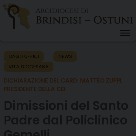
Skip
to
content
DAGLI UFFICI
NEWS
VITA DIOCESANA
DICHIARAZIONE DEL CARD. MATTEO ZUPPI,
PRESIDENTE DELLA CEI
Dimissioni del Santo
Padre dal Policlinico
Gemelli