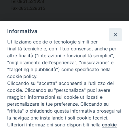
Tel 0831.521958
Fax 0831.528315
Informativa
Orari Curia
Utilizziamo cookie o tecnologie simili per
Mar. / Mer. / Giov. ore 9 - 13
finalità tecniche e, con il tuo consenso, anche per
nei mesi estivi solo Martedì ore 9 - 13
altre finalità ("interazioni e funzionalità semplici",
"miglioramento dell'esperienza", "misurazione" e
"targeting e pubblicità") come specificato nella
WebMail
cookie policy.
Cliccando su "accetta" acconsenti all'utilizzo dei
cookie. Cliccando su "personalizza" puoi avere
Copyright © Arcidiocesi di Brindisi – Ostuni
maggiori informazioni sui cookie utilizzati e
personalizzare le tue preferenze. Cliccando su
"rifiuta" o chiudendo questa informativa proseguirai
la navigazione installando i soli cookie tecnici.
Ulteriori informazioni sono disponibili nella
cookie
Preferenze Cookie