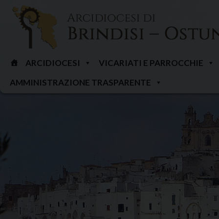
Skip
to
content
ARCIDIOCESI
VICARIATI E PARROCCHIE
AMMINISTRAZIONE TRASPARENTE