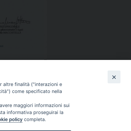
Facebook
X
Threads
Telegram
WhatsAp
Email
Co
altre finalità ("interazioni e
cità") come specificato nella
 avere maggiori informazioni sui
sta informativa proseguirai la
WebMail
kie policy
completa.