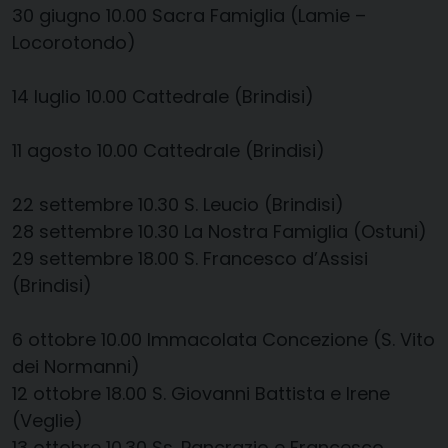
30 giugno
​
10.00
​
Sacra Famiglia (Lamie –
Locorotondo)
14 luglio
10.00
​
Cattedrale (Brindisi)
11 agosto
​
10.00
​
Cattedrale (Brindisi)
22 settembre
​
10.30
S. Leucio (Brindisi)
28 settembre
10.30
​
La Nostra Famiglia (Ostuni)
29 settembre
18.00
​
S. Francesco d’Assisi
(Brindisi)
6 ottobre
​
10.00
​
Immacolata Concezione (S. Vito
dei Normanni)
12 ottobre
18.00
​
S. Giovanni Battista e Irene
(Veglie)
13 ottobre
10.30
​
Ss. Pancrazio e Francesco