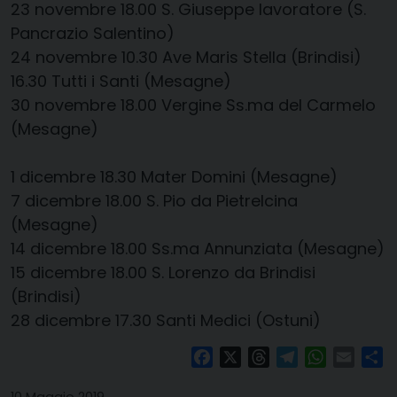
23 novembre
18.00
​
S. Giuseppe lavoratore (S.
Pancrazio Salentino)
24 novembre
​
10.30
​
Ave Maris Stella (Brindisi)
16.30
​
Tutti i Santi (Mesagne)
30 novembre
​
18.00
​
Vergine Ss.ma del Carmelo
(Mesagne)
1 dicembre
​
18.30
​
Mater Domini (Mesagne)
7 dicembre
18.00
​
S. Pio da Pietrelcina
(Mesagne)
14 dicembre
​
18.00
Ss.ma Annunziata (Mesagne)
15 dicembre
18.00
​
S. Lorenzo da Brindisi
(Brindisi)
28 dicembre
17.30
​
Santi Medici (Ostuni)
Facebook
X
Threads
Telegram
WhatsAp
Email
Co
10 Maggio 2019