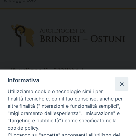
Piazza Duomo, 12 - 72100 Brindisi
Tel 0831.521958
Informativa
Fax 0831.528315
Utilizziamo cookie o tecnologie simili per
finalità tecniche e, con il tuo consenso, anche per
altre finalità ("interazioni e funzionalità semplici",
"miglioramento dell'esperienza", "misurazione" e
Orari Curia
"targeting e pubblicità") come specificato nella
Mar. / Mer. / Giov. ore 9 - 13
cookie policy.
nei mesi estivi solo Martedì ore 9 - 13
Cliccando su "accetta" acconsenti all'utilizzo dei