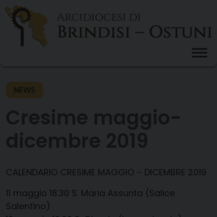
Skip
to
content
NEWS
Cresime maggio-
dicembre 2019
CALENDARIO CRESIME
MAGGIO –
DICEMBRE 2019
11 maggio
​
18.30
​
S. Maria Assunta (Salice
Salentino)