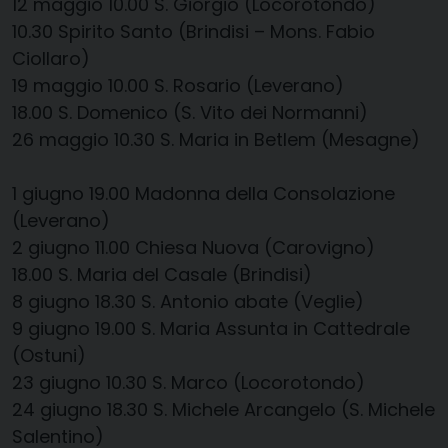
12 maggio
10.00
​
S. Giorgio (Locorotondo)
10.30
​
Spirito Santo (Brindisi – Mons. Fabio
Ciollaro
)
19 maggio
​
10.00
​
S. Rosario (Leverano)
18.00
​
S. Domenico (S. Vito dei Normanni)
26 maggio
​
10.30
​
S. Maria in
Betlem
(Mesagne)
1 giugno
​
19.00
​
Madonna della Consolazione
(Leverano)
2 giugno
​
11.00
​
Chiesa Nuova (Carovigno)
18.00
​
S. Maria del Casale (Brindisi)
8 giugno
​
18.30
​
S. Antonio abate (Veglie)
9 giugno
​
19.00
​
S. Maria Assunta in
Ca
ttedrale
(Ostuni)
23 giugno
​
10.30
​
S. Marco (Locorotondo)
24 giugno
18.30
​
S. Michele Arcangelo (S. Michele
Salentino)