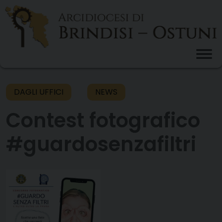
Skip
to
content
DAGLI UFFICI
NEWS
Contest fotografico
#guardosenzafiltri