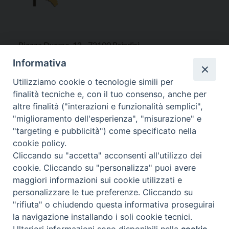
Piazza Duomo, 12 - 72100 Brindisi
Tel 0831.521958
Informativa
Fax 0831.528315
Utilizziamo cookie o tecnologie simili per
finalità tecniche e, con il tuo consenso, anche per
altre finalità ("interazioni e funzionalità semplici",
"miglioramento dell'esperienza", "misurazione" e
Orari Curia
"targeting e pubblicità") come specificato nella
Mar. / Mer. / Giov. ore 9 - 13
cookie policy.
nei mesi estivi solo Martedì ore 9 - 13
Cliccando su "accetta" acconsenti all'utilizzo dei
cookie. Cliccando su "personalizza" puoi avere
maggiori informazioni sui cookie utilizzati e
WebMail
personalizzare le tue preferenze. Cliccando su
"rifiuta" o chiudendo questa informativa proseguirai
la navigazione installando i soli cookie tecnici.
Copyright © Arcidiocesi di Brindisi – Ostuni
Preferenze Cookie