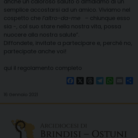
anche un caloroso saluto o diffidiamo di un
semplice accostarsi ad un amico. Viviamo nel
cospetto che
l’altro-da-me
– chiunque esso
sia -, col suo stare nella nostra vita, possa
nuocere alla nostra salute”.
Diffondete, invitate a partecipare e, perché no,
partecipate anche voi!
qui il regolamento completo
Facebook
X
Threads
Telegram
WhatsAp
Email
Co
16 Gennaio 2021