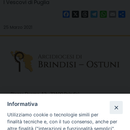
I Vescovi di Puglia
Facebook
X
Threads
Telegram
WhatsAp
Email
Co
25 Marzo 2021
Piazza Duomo, 12 - 72100 Brindisi
Tel 0831.521958
Informativa
Fax 0831.528315
Utilizziamo cookie o tecnologie simili per
finalità tecniche e, con il tuo consenso, anche per
altre finalità ("interazioni e funzionalità semplici",