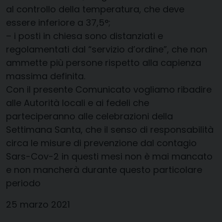
al controllo
della temperatura, che deve
essere
inferiore a 37,5°
;
–
i posti in
c
hiesa sono distanziati e
regolamentati da
l
“
s
ervizio d’ordine
”
, che
non
ammette più persone rispetto alla capienza
massima definita.
Con il presente Comunicato vogliamo
ribadire
alle Autorità locali
e
ai fedeli che
parteciperanno alle cele
brazioni della
Settimana Santa,
che il
senso di responsabilità
circa le misure di prevenzione dal contagio
Sars-Cov-2
in questi mesi non è mai mancato
e non mancherà durante questo particolare
periodo
25
marzo 2021