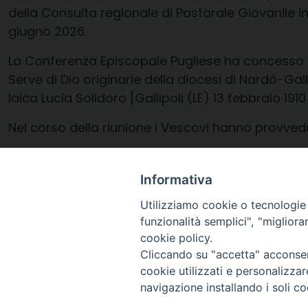
della Consulta regionale di Pastorale Giovanile in
giugno 2026.
La Conferenza Episcopale Pugliese ha concesso il 
Serve di Dio originarie della diocesi di Nardò-Gall
laica Lucia Solidoro [Gallipoli (LE) 13 febbraio 191
Nel corso della riunione i Vescovi hanno provve
– Sac. Domenico (Mimmo) Francavilla (Diocesi di 
Informativa
Utilizziamo cookie o tecnologie s
10 Dicembre 2025
funzionalità semplici", "miglior
cookie policy.
Cliccando su "accetta" acconsent
cookie utilizzati e personalizza
navigazione installando i soli co