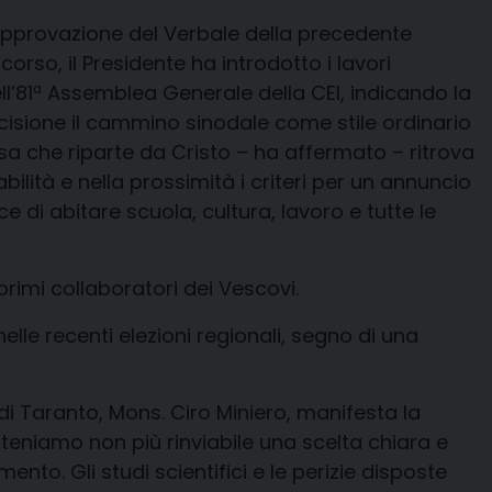
l’approvazione del Verbale della precedente
rso, il Presidente ha introdotto i lavori
ll’81ª Assemblea Generale della CEI, indicando la
ecisione il cammino sinodale come stile ordinario
esa che riparte da Cristo – ha affermato – ritrova
bilità e nella prossimità i criteri per un annuncio
e di abitare scuola, cultura, lavoro e tutte le
primi collaboratori dei Vescovi.
lle recenti elezioni regionali, segno di una
i Taranto, Mons. Ciro Miniero, manifesta la
Riteniamo non più rinviabile una scelta chiara e
ento. Gli studi scientifici e le perizie disposte