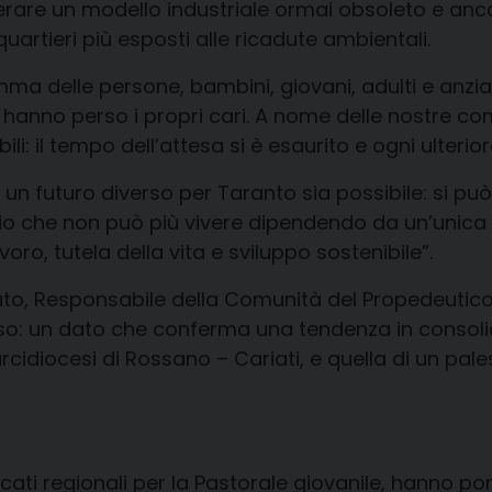
rare un modello industriale ormai obsoleto e anco
 quartieri più esposti alle ricadute ambientali.
amma delle persone, bambini, giovani, adulti e anz
anno perso i propri cari. A nome delle nostre comu
i: il tempo dell’attesa si è esaurito e ogni ulterior
e un futuro diverso per Taranto sia possibile: si 
torio che non può più vivere dipendendo da un’unica
ro, tutela della vita e sviluppo sostenibile”.
o, Responsabile della Comunità del Propedeutico “
so: un dato che conferma una tendenza in consoli
cidiocesi di Rossano – Cariati, e quella di un pales
ricati regionali per la Pastorale giovanile, hanno 