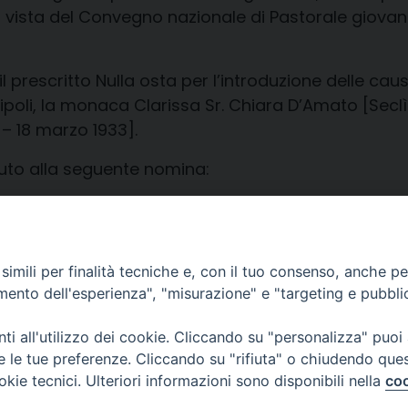
 vista del Convegno nazionale di Pastorale giovanil
prescritto Nulla osta per l’introduzione delle cau
ipoli, la monaca Clarissa Sr. Chiara D’Amato [Seclì (
0 – 18 marzo 1933].
duto alla seguente nomina:
Andria) – Direttore della Caritas Regionale Puglia.
imili per finalità tecniche e, con il tuo consenso, anche per 
amento dell'esperienza", "misurazione" e "targeting e pubbli
i all'utilizzo dei cookie. Cliccando su "personalizza" puoi
re le tue preferenze. Cliccando su "rifiuta" o chiudendo que
okie tecnici. Ulteriori informazioni sono disponibili nella
coo
Piazza Duomo, 12 - 72100 Brindisi
Orari Curia