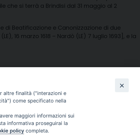
e che si terrà a Brindisi dal 31 maggio al 2
se di Beatificazione e Canonizzazione di due
LE), 16 marzo 1618 – Nardò (LE) 7 luglio 1693], e la
Facebook
X
Threads
Telegram
WhatsAp
Email
Co
altre finalità ("interazioni e
cità") come specificato nella
 avere maggiori informazioni sui
sta informativa proseguirai la
WebMail
kie policy
completa.