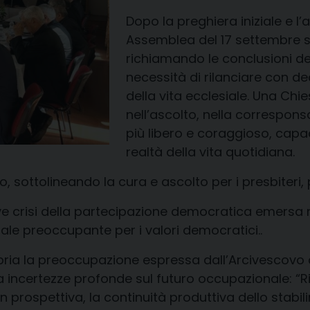
Dopo la preghiera iniziale e 
Assemblea del 17 settembre sco
richiamando le conclusioni de
necessità di rilanciare con d
della vita ecclesiale. Una Chi
nell’ascolto, nella corresponsa
più libero e coraggioso, capac
realtà della vita quotidiana.
o, sottolineando la cura e ascolto per i presbiteri, 
ve crisi della partecipazione democratica emersa ne
gnale preoccupante per i valori democratici..
ria la preoccupazione espressa dall’Arcivescovo d
 da incertezze profonde sul futuro occupazionale: “
n prospettiva, la continuità produttiva dello stabilim