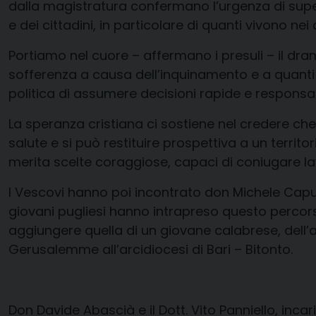
dalla magistratura confermano l’urgenza di supe
e dei cittadini, in particolare di quanti vivono nei
Portiamo nel cuore – affermano i presuli – il dr
sofferenza a causa dell’inquinamento e a quanti h
politica di assumere decisioni rapide e responsabil
La speranza cristiana ci sostiene nel credere ch
salute e si può restituire prospettiva a un terri
merita scelte coraggiose, capaci di coniugare lavo
I Vescovi hanno poi incontrato don Michele Caput
giovani pugliesi hanno intrapreso questo percor
aggiungere quella di un giovane calabrese, dell’ar
Gerusalemme all’arcidiocesi di Bari – Bitonto.
Don Davide Abascià e il Dott. Vito Panniello, inca