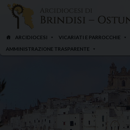
Skip
to
content
ARCIDIOCESI
VICARIATI E PARROCCHIE
AMMINISTRAZIONE TRASPARENTE