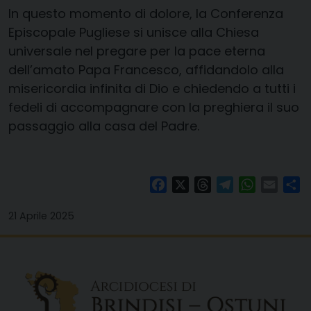
In questo momento di dolore, la Conferenza
Episcopale Pugliese si unisce alla Chiesa
universale nel pregare per la pace eterna
dell’amato Papa Francesco, affidandolo alla
misericordia infinita di Dio e chiedendo a tutti i
fedeli di accompagnare con la preghiera il suo
passaggio alla casa del Padre.
Facebook
X
Threads
Telegram
WhatsAp
Email
Co
21 Aprile 2025