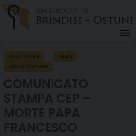
Skip
to
content
DAGLI UFFICI
NEWS
VITA DIOCESANA
COMUNICATO
STAMPA CEP –
MORTE PAPA
FRANCESCO