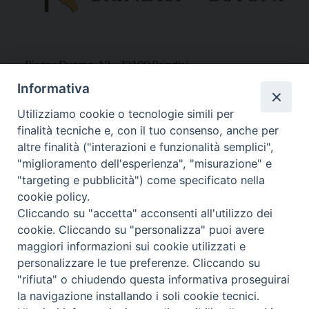
Piazza Duomo, 12 - 72100 Brindisi
Tel 0831.521958
Informativa
Fax 0831.528315
Utilizziamo cookie o tecnologie simili per
finalità tecniche e, con il tuo consenso, anche per
altre finalità ("interazioni e funzionalità semplici",
"miglioramento dell'esperienza", "misurazione" e
Orari Curia
"targeting e pubblicità") come specificato nella
Mar. / Mer. / Giov. ore 9 - 13
cookie policy.
nei mesi estivi solo Martedì ore 9 - 13
Cliccando su "accetta" acconsenti all'utilizzo dei
cookie. Cliccando su "personalizza" puoi avere
maggiori informazioni sui cookie utilizzati e
WebMail
personalizzare le tue preferenze. Cliccando su
"rifiuta" o chiudendo questa informativa proseguirai
la navigazione installando i soli cookie tecnici.
Copyright © Arcidiocesi di Brindisi – Ostuni