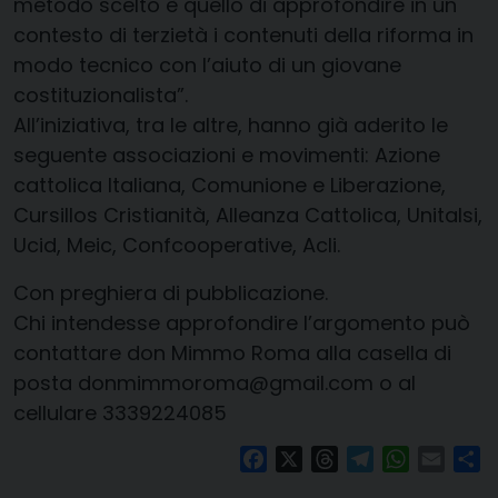
metodo scelto è quello di approfondire in un
contesto di terzietà i contenuti della riforma in
modo tecnico con l’aiuto di un giovane
costituzionalista”.
All’iniziativa, tra le altre, hanno già aderito le
seguente associazioni e movimenti: Azione
cattolica Italiana, Comunione e Liberazione,
Cursillos Cristianità, Alleanza Cattolica, Unitalsi,
Ucid, Meic, Confcooperative, Acli.
Con preghiera di pubblicazione.
Chi intendesse approfondire l’argomento può
contattare don Mimmo Roma alla casella di
posta donmimmoroma@gmail.com o al
cellulare 3339224085
Facebook
X
Threads
Telegram
WhatsAp
Email
Co