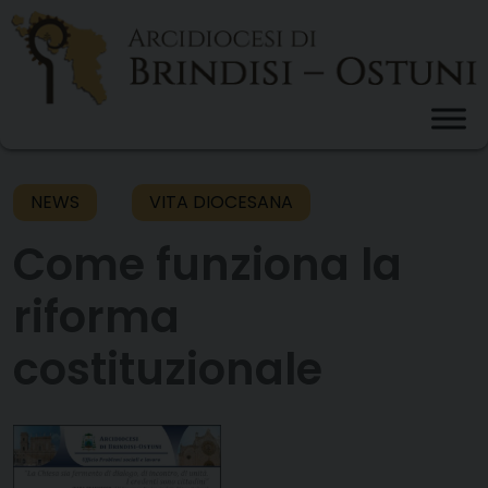
Skip
to
content
NEWS
VITA DIOCESANA
Come funziona la
riforma
costituzionale