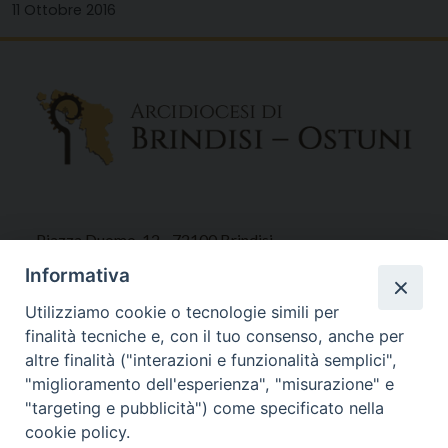
11 Ottobre 2016
Piazza Duomo, 12 - 72100 Brindisi
Tel 0831.521958
Informativa
Fax 0831.528315
Utilizziamo cookie o tecnologie simili per
finalità tecniche e, con il tuo consenso, anche per
altre finalità ("interazioni e funzionalità semplici",
"miglioramento dell'esperienza", "misurazione" e
Orari Curia
"targeting e pubblicità") come specificato nella
Mar. / Mer. / Giov. ore 9 - 13
cookie policy.
nei mesi estivi solo Martedì ore 9 - 13