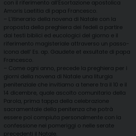
con il riferimento
all’
Esortazione
apostolica
Amoris L
aetitia
di papa Francesco.
–
L’itinerario d
ella
n
ovena di Natale
con la
proposta della preghiera dei fedeli a partire
dai testi biblici ed
eucologici
del giorno e il
riferimento
magisteriale
attraverso
un
passo
-
icona de
ll’
Es.
ap
.
Gaudete
et
e
xsultate
di papa
Francesco.
–
Come
ogni anno, precede
la preghiera per i
giorni della
novena
di Natale
una
liturgia
penitenziale
che invitiamo a tenere tra il 10 e il
14 dicembre
,
quale ascolto
comunitario della
Parola, prima tappa della celebrazione
sacramentale della penitenza che potrà
essere
poi compiuta personalmente con la
confessione
nei
pomeriggi o nelle serate
precedenti il Natale.