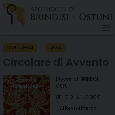
Skip
to
content
DAGLI UFFICI
NEWS
Circolare di Avvento
Diocesi di BRINDISI-
OSTUNI
UFFICIO LITURGICO
Ai
Rev.mi
Parroci