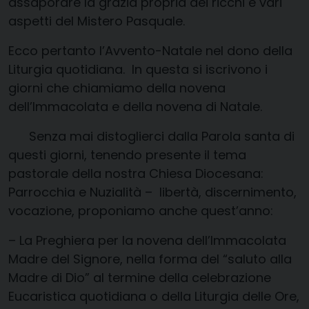
assaporare la grazia propria dei ricchi e vari
aspetti del Mistero Pasquale.
Ecco pertanto l’Avvento-Natale nel dono della
Liturgia quotidiana. In questa si iscriv
ono i
giorni che chiamiamo
della
novena
dell’Immacolata
e della
novena di Natale.
S
enza mai distoglierc
i dalla Parola santa di
questi giorni
, tenendo presente il tema
pastorale della nostra Chiesa Diocesana:
Parrocchia e Nuzia
lità – libertà, discernimento,
vocazione,
proponiamo anche quest’anno:
–
La
Preghiera per la n
ovena dell’Immacolata
Madre del Signore
, nella forma del “saluto alla
Madre di Dio” al termine della celebrazione
Eucaristica
quotidiana
o della Liturgia delle Ore,