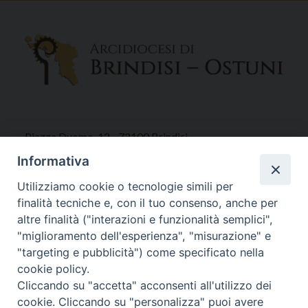
Piazza Duomo, 12 - 72100 Brindisi
Tel 0831.521958
Informativa
Fax 0831.528315
Utilizziamo cookie o tecnologie simili per
finalità tecniche e, con il tuo consenso, anche per
altre finalità ("interazioni e funzionalità semplici",
"miglioramento dell'esperienza", "misurazione" e
Orari Curia
"targeting e pubblicità") come specificato nella
Mar. / Mer. / Giov. ore 9 - 13
cookie policy.
nei mesi estivi solo Martedì ore 9 - 13
Cliccando su "accetta" acconsenti all'utilizzo dei
cookie. Cliccando su "personalizza" puoi avere