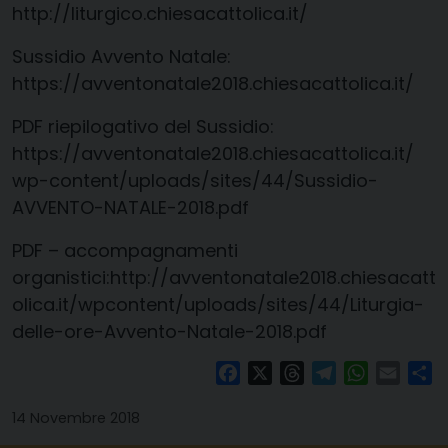
http://liturgico.chiesacattolica.it/
Sussidio Avvento Natale:
https://avventonatale2018.chiesacattolica.it/
PDF riepilogativo del Sussidio:
https://avventonatale2018.chiesacattolica.it/
wp-
content
/
uploads
/
sites
/44/Sussidio-
AVVENTO-NATALE-2018.pdf
PDF – accompagnamenti
organistici:
http://avventonatale2018.chiesacatt
olica.it/wp
content/uploads/sites/44/Liturgia-
delle-ore-Avvento-Natale-2018.pdf
Facebook
X
Threads
Telegram
WhatsAp
Email
Co
14 Novembre 2018