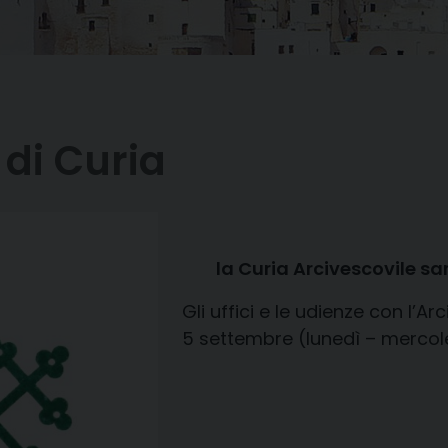
 di Curia
la Curia Arcivescovile s
Gli uffici e le udienze con l’
5 settembre (lunedì – mercole