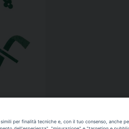
imili per finalità tecniche e, con il tuo consenso, anche per 
amento dell'esperienza", "misurazione" e "targeting e pubbli