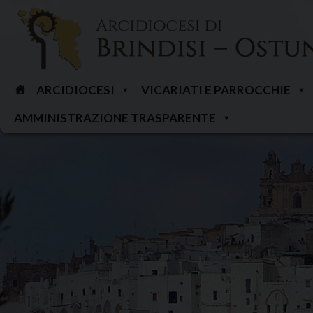
Skip
to
content
ARCIDIOCESI
VICARIATI E PARROCCHIE
AMMINISTRAZIONE TRASPARENTE