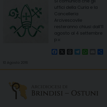
Si comunica che gli
uffici della Curia e la
Cancelleria
Arcivescovile
resteranno chiusi dall’11
agosto al 4 settembre
p.v.
Facebook
X
Threads
Telegram
WhatsAp
Email
Co
10 Agosto 2016