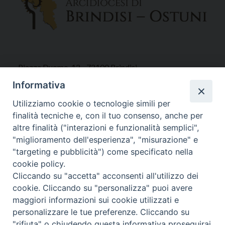
Piazza Duomo, 12 - 72100 Brindisi
Tel 0831.521958
Informativa
Fax 0831.528315
Utilizziamo cookie o tecnologie simili per
finalità tecniche e, con il tuo consenso, anche per
altre finalità ("interazioni e funzionalità semplici",
"miglioramento dell'esperienza", "misurazione" e
Orari Curia
"targeting e pubblicità") come specificato nella
Mar. / Mer. / Giov. ore 9 - 13
cookie policy.
nei mesi estivi solo Martedì ore 9 - 13
Cliccando su "accetta" acconsenti all'utilizzo dei
cookie. Cliccando su "personalizza" puoi avere
maggiori informazioni sui cookie utilizzati e
WebMail
personalizzare le tue preferenze. Cliccando su
"rifiuta" o chiudendo questa informativa proseguirai