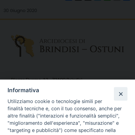
30 Giugno 2020
Piazza Duomo, 12 - 72100 Brindisi
Tel 0831.521958
Informativa
Fax 0831.528315
Utilizziamo cookie o tecnologie simili per
finalità tecniche e, con il tuo consenso, anche per
altre finalità ("interazioni e funzionalità semplici",
"miglioramento dell'esperienza", "misurazione" e
Orari Curia
"targeting e pubblicità") come specificato nella
Mar. / Mer. / Giov. ore 9 - 13