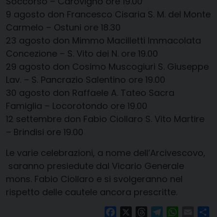
Soccorso – Carovigno
ore 19.00
9 agosto
​
don Francesco Cisaria
S. M. del Monte
Carmelo – Ostuni
ore 18.30
23 agosto
​
don Mimmo Macilletti
Immacolata
Concezione – S. Vito dei N.
​​
ore 19.00
29 agosto
​
don
Cosimo Muscogiuri
S. Giuseppe
Lav. – S. Pancrazio Sal
entino
​
ore 19.00
30 agosto
don Raffaele A. Tateo
​
Sacra
Famiglia – Locorotondo
ore 19.00
12 settembre
​
don Fabio Ciollaro
S. Vito
Martire
– Brindisi
ore 19.00
Le varie celebrazioni, a nome dell’Arcivescovo,
saranno presiedute
dal Vicario Generale
mons. Fabio C
iollaro
e si svolgeranno nel
rispetto delle cautele ancora prescritte.
Facebook
X
Threads
Telegram
WhatsAp
Email
Co