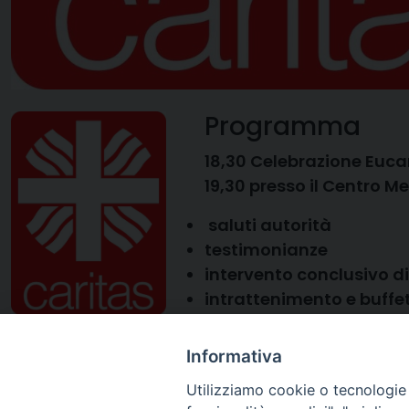
Programma
18,30 Celebrazione Eucar
19,30 presso il Centro M
saluti autorità
testimonianze
intervento conclusivo d
intrattenimento e buffe
Informativa
Utilizziamo cookie o tecnologie s
23 Giugno 2015