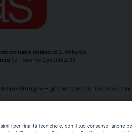
istica nella chiesa di S. Antonio
ensa
(v. Tenente Specchia, 8)
i Bruno Mitrugno
– già direttore Caritas Diocesan
t
imili per finalità tecniche e, con il tuo consenso, anche per 