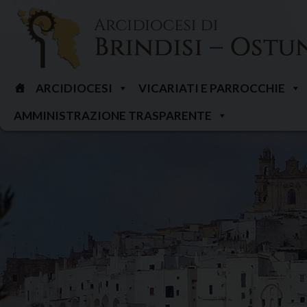
Skip
to
content
ARCIDIOCESI
VICARIATI E PARROCCHIE
AMMINISTRAZIONE TRASPARENTE