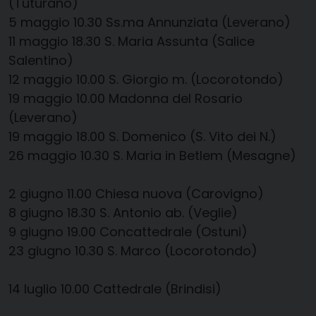
(Tuturano)
5 maggio
10.30
​
Ss.ma Annunziata (Leverano)
11 maggio
18.30
​
S. Maria Assunta (Salice
Salentino)
12 maggio
10.00
​
S. Giorgio m. (Locorotondo)
19 maggio
10.00
​
Madonna del Rosario
(Leverano)
19 maggio
​
18.00
​
S. Domenico (S. Vito dei N.)
26 maggio
10.30
​
S. Maria in
Betlem
(Mesagne)
2 giugno
1
1
.
0
0
​
Chiesa nuova (Carovigno)
8 giugno
18.30
​
S. Antonio ab. (Veglie)
9 giugno
19.00
Concattedrale (Ostuni)
23 giugno
10.30
​
S. Marco (Locorotondo)
14 luglio
10.00
​
Cattedrale (Brindisi)