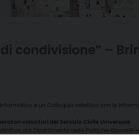
i condivisione” – Brin
informativo e un Colloquio selettivo con le inform
eratori volontari del Servizio Civile Universale
.
itiva, dal Dipartimento delle Politiche Giovanili e 
ne-Brindisi