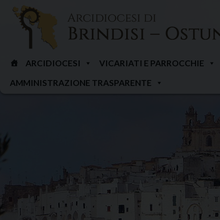
Skip
to
content
ARCIDIOCESI
VICARIATI E PARROCCHIE
AMMINISTRAZIONE TRASPARENTE