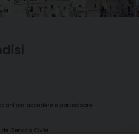
disi
azioni per accedere e partecipare.
del Servizio Civile