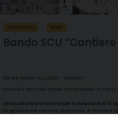
DAGLI UFFICI
NEWS
Bando SCU “Cantiere d
Nel link
bando scu 2020 – selezioni
trovate il testo del bando che prevede un Corso 
Graduatorie provvisorie per la selezione di 12 op
Le graduatorie saranno approvate, in maniera defin
GraduatoriaVolontari2020 Cantiere di Condivisio