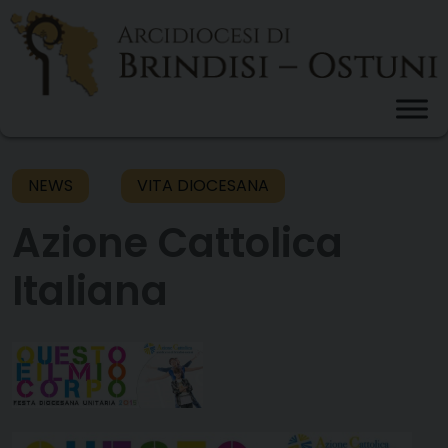
Skip
to
content
NEWS
VITA DIOCESANA
Azione Cattolica
Italiana