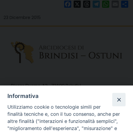
Facebook
X
Threads
Telegram
WhatsAp
Email
Co
23 Dicembre 2015
Piazza Duomo, 12 - 72100 Brindisi
Tel 0831.521958
Informativa
Fax 0831.528315
Utilizziamo cookie o tecnologie simili per
finalità tecniche e, con il tuo consenso, anche per
altre finalità ("interazioni e funzionalità semplici",
"miglioramento dell'esperienza", "misurazione" e
Orari Curia