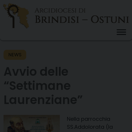
Skip
to
content
NEWS
Avvio delle
“Settimane
Laurenziane”
Nella parrocchia
SS.Addolorata
(la