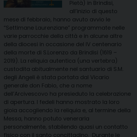
Pietà) in Brindisi
,
all’inizio di questo
mese di febbraio,
hanno avuto avvio le
“Settimane Laurenziane” programmate nelle
varie parrocchie della città e in alcune altre
della diocesi in occasione del IV centenario
della morte di
S.Lorenzo
da Brindisi (1619 –
2019). La
reliquia autentica (una vertebra)
custodita abitualmente nel santuario di S.M.
degli Angeli è stata
portata dal V
icario
generale don Fabio, che
a nome
dell’
Arcivescovo
ha presieduto la celebrazione
di apertura. I fedeli hanno mostrato la loro
gioia accogliendo la reliquia e, al termine della
Messa, hanno potuto venerarla
personalmente, stabilendo quasi un contatto
fisico con il santo concittadino. Durante le