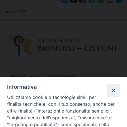
1 Aprile 2021
Piazza Duomo, 12 - 72100 Brindisi
Tel 0831.521958
Informativa
Fax 0831.528315
Utilizziamo cookie o tecnologie simili per
finalità tecniche e, con il tuo consenso, anche per
altre finalità ("interazioni e funzionalità semplici",
"miglioramento dell'esperienza", "misurazione" e
Orari Curia
"targeting e pubblicità") come specificato nella
Mar. / Mer. / Giov. ore 9 - 13