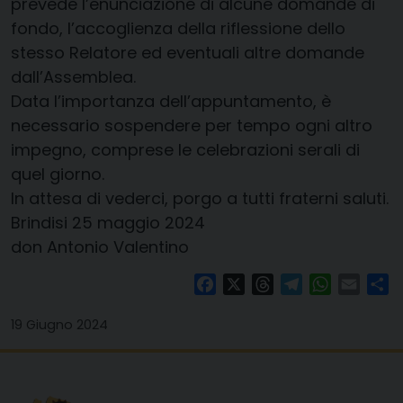
prevede l’enunciazione di alcune domande di
fondo, l’accoglienza della riflessione dello
stesso Relatore ed eventuali altre domande
dall’Assemblea.
Data l’importanza dell’appuntamento, è
necessario sospendere per tempo ogni altro
impegno, comprese le celebrazioni serali di
quel giorno.
In attesa di vederci, porgo a tutti fraterni saluti.
Brindisi 25 maggio 2024
don Antonio Valentino
Facebook
X
Threads
Telegram
WhatsAp
Email
Co
19 Giugno 2024