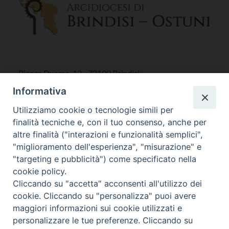
Piazza Duomo, 12 - 72100 Brindisi
Tel 0831.521958
Informativa
Fax 0831.528315
Utilizziamo cookie o tecnologie simili per
finalità tecniche e, con il tuo consenso, anche per
altre finalità ("interazioni e funzionalità semplici",
"miglioramento dell'esperienza", "misurazione" e
Orari Curia
"targeting e pubblicità") come specificato nella
Mar. / Mer. / Giov. ore 9 - 13
cookie policy.
nei mesi estivi solo Martedì ore 9 - 13
Cliccando su "accetta" acconsenti all'utilizzo dei
cookie. Cliccando su "personalizza" puoi avere
maggiori informazioni sui cookie utilizzati e
WebMail
personalizzare le tue preferenze. Cliccando su