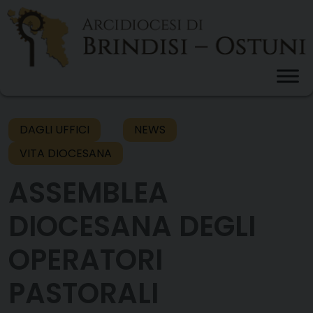
Skip
to
content
DAGLI UFFICI
NEWS
VITA DIOCESANA
ASSEMBLEA
DIOCESANA DEGLI
OPERATORI
PASTORALI