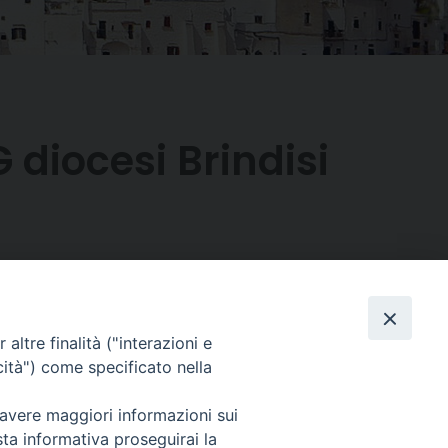
 diocesi Brindisi
Facebook
X
Threads
Telegram
WhatsAp
Email
Co
altre finalità ("interazioni e
cità") come specificato nella
 avere maggiori informazioni sui
sta informativa proseguirai la