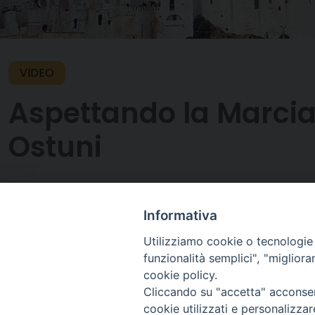
VIDEO
Aspettando la Marcia 
Ostuni
Questo contenuto non è disponibile per via delle
Informativa
Utilizziamo cookie o tecnologie s
17 Aprile 2015
funzionalità semplici", "miglior
cookie policy.
Cliccando su "accetta" acconsent
cookie utilizzati e personalizza