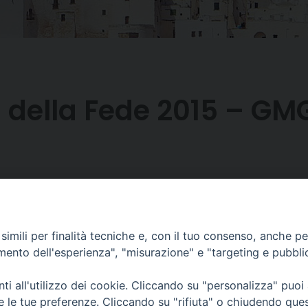
della Fede 2015 – GMG
 tue
preferenze
sui cookie
imili per finalità tecniche e, con il tuo consenso, anche per 
amento dell'esperienza", "misurazione" e "targeting e pubbli
i all'utilizzo dei cookie. Cliccando su "personalizza" puoi
re le tue preferenze. Cliccando su "rifiuta" o chiudendo que