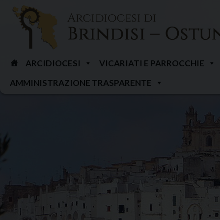
Skip
to
content
ARCIDIOCESI
VICARIATI E PARROCCHIE
AMMINISTRAZIONE TRASPARENTE