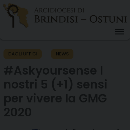
Skip
to
content
DAGLI UFFICI
NEWS
#Askyoursense I
nostri 5 (+1) sensi
per vivere la GMG
2020