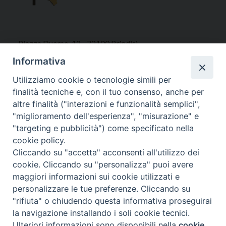
Piazza Duomo, 12 - 72100 Brindisi
Tel 0831.521958
Informativa
Fax 0831.528315
Utilizziamo cookie o tecnologie simili per
finalità tecniche e, con il tuo consenso, anche per
altre finalità ("interazioni e funzionalità semplici",
"miglioramento dell'esperienza", "misurazione" e
Orari Curia
"targeting e pubblicità") come specificato nella
Mar. / Mer. / Giov. ore 9 - 13
cookie policy.
nei mesi estivi solo Martedì ore 9 - 13
Cliccando su "accetta" acconsenti all'utilizzo dei
cookie. Cliccando su "personalizza" puoi avere
maggiori informazioni sui cookie utilizzati e
WebMail
personalizzare le tue preferenze. Cliccando su
"rifiuta" o chiudendo questa informativa proseguirai
la navigazione installando i soli cookie tecnici.
Copyright © Arcidiocesi di Brindisi – Ostuni
Ulteriori informazioni sono disponibili nella
cookie
Preferenze Cookie