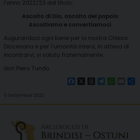
l’anno 2022/23 dal titolo:
Ascolto di Dio, ascolto del popolo
Ascoltiamo e convertiamoci
Augurandoci ogni bene per la nostra Chiesa
Diocesana e per l’umanità intera, in attesa di
incontrarvi, vi saluto fraternamente.
don Piero Tundo
Facebook
X
Threads
Telegram
WhatsAp
Email
Co
5 Settembre 2022