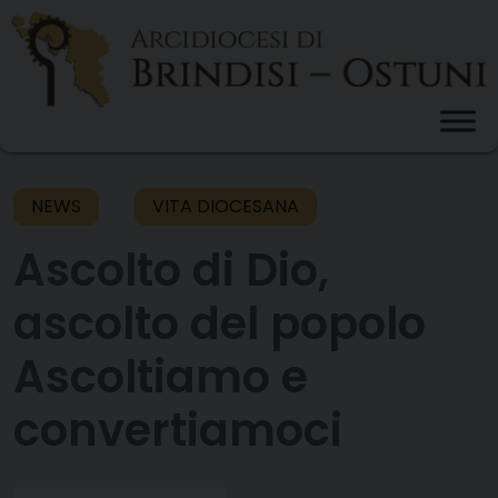
Skip
to
content
NEWS
VITA DIOCESANA
Ascolto di Dio,
ascolto del popolo
Ascoltiamo e
convertiamoci