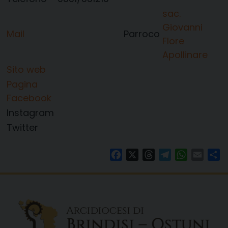
sac.
Giovanni
Mail
Parroco
Flore
Apollinare
Sito web
Pagina
Facebook
Instagram
Twitter
Facebook
X
Threads
Telegram
WhatsAp
Email
Co