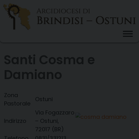
Skip
to
content
Santi Cosma e
Damiano
Zona
Ostuni
Pastorale
Via Fogazzaro
Indirizzo
– Ostuni,
72017 (BR)
Telefono
0831/331213