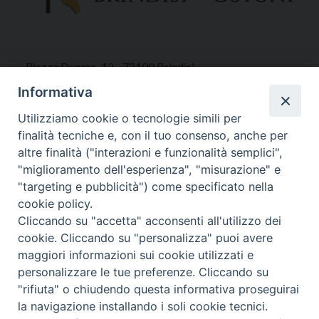
Piazza Duomo, 12 - 72100 Brindisi
Tel 0831.521958
Informativa
Fax 0831.528315
Utilizziamo cookie o tecnologie simili per
finalità tecniche e, con il tuo consenso, anche per
altre finalità ("interazioni e funzionalità semplici",
"miglioramento dell'esperienza", "misurazione" e
Orari Curia
"targeting e pubblicità") come specificato nella
Mar. / Mer. / Giov. ore 9 - 13
cookie policy.
nei mesi estivi solo Martedì ore 9 - 13
Cliccando su "accetta" acconsenti all'utilizzo dei
cookie. Cliccando su "personalizza" puoi avere
maggiori informazioni sui cookie utilizzati e
WebMail
personalizzare le tue preferenze. Cliccando su
"rifiuta" o chiudendo questa informativa proseguirai
la navigazione installando i soli cookie tecnici.
Copyright © Arcidiocesi di Brindisi – Ostuni