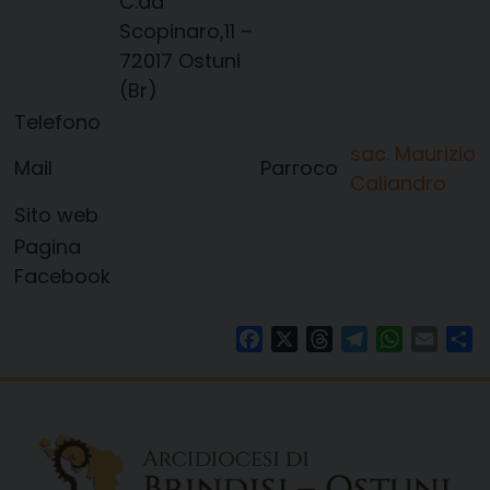
C.da
Scopinaro,11 –
72017 Ostuni
(Br)
Telefono
sac. Maurizio
Mail
Parroco
Caliandro
Sito web
Pagina
Facebook
Facebook
X
Threads
Telegram
WhatsAp
Email
Co