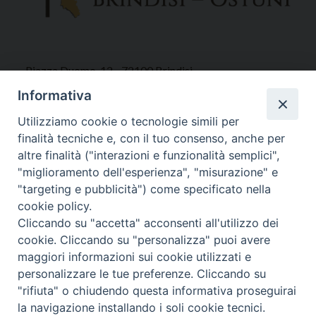
Piazza Duomo, 12 - 72100 Brindisi
Tel 0831.521958
Informativa
Fax 0831.528315
Utilizziamo cookie o tecnologie simili per
finalità tecniche e, con il tuo consenso, anche per
altre finalità ("interazioni e funzionalità semplici",
"miglioramento dell'esperienza", "misurazione" e
Orari Curia
"targeting e pubblicità") come specificato nella
Mar. / Mer. / Giov. ore 9 - 13
cookie policy.
nei mesi estivi solo Martedì ore 9 - 13
Cliccando su "accetta" acconsenti all'utilizzo dei
cookie. Cliccando su "personalizza" puoi avere
maggiori informazioni sui cookie utilizzati e
WebMail
personalizzare le tue preferenze. Cliccando su
"rifiuta" o chiudendo questa informativa proseguirai
la navigazione installando i soli cookie tecnici.