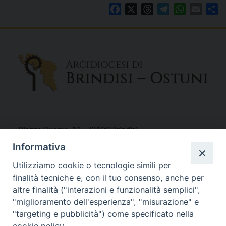
Facebook
X
Threads
Telegram
WhatsAp
Email
Co
Piazza Duomo, 12 - 72100 Brindisi
Tel 0831.521958
Informativa
Fax 0831.528315
Utilizziamo cookie o tecnologie simili per
finalità tecniche e, con il tuo consenso, anche per
altre finalità ("interazioni e funzionalità semplici",
"miglioramento dell'esperienza", "misurazione" e
Orari Curia
"targeting e pubblicità") come specificato nella
Mar. / Mer. / Giov. ore 9 - 13