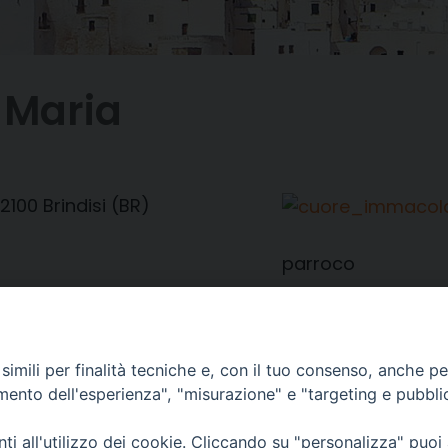
 Maria
2100 Brindisi (BR)
parroco
imili per finalità tecniche e, con il tuo consenso, anche per 
amento dell'esperienza", "misurazione" e "targeting e pubbli
i all'utilizzo dei cookie. Cliccando su "personalizza" puoi