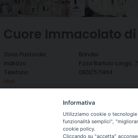
Cuore Immacolato di
Zona Pastorale
Brindisi
Indirizzo
P.zza Bartolo Longo, 7
Telefono
0831/571464
Mail
Sito web
Pagina Facebook
Informativa
Utilizziamo cookie o tecnologie s
funzionalità semplici", "miglior
cookie policy.
Cliccando su "accetta" acconsent