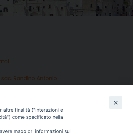
sac. Randino Antonio
altre finalità ("interazioni e
Facebook
X
Threads
Telegram
WhatsAp
Email
Co
cità") come specificato nella
 avere maggiori informazioni sui