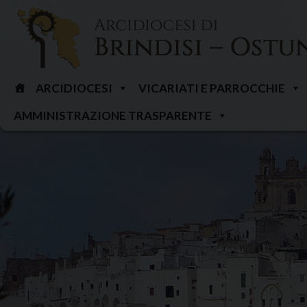
Skip
to
content
ARCIDIOCESI
VICARIATI E PARROCCHIE
AMMINISTRAZIONE TRASPARENTE