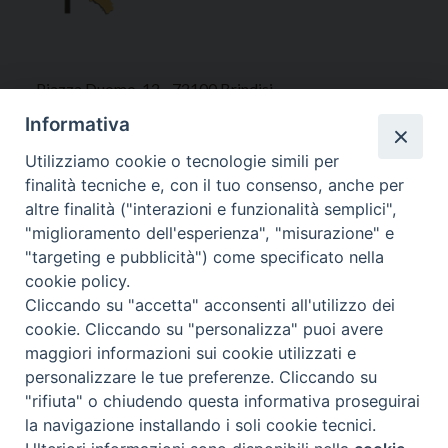
Piazza Duomo, 12 - 72100 Brindisi
Tel 0831.521958
Informativa
Fax 0831.528315
Utilizziamo cookie o tecnologie simili per
finalità tecniche e, con il tuo consenso, anche per
altre finalità ("interazioni e funzionalità semplici",
"miglioramento dell'esperienza", "misurazione" e
Orari Curia
"targeting e pubblicità") come specificato nella
Mar. / Mer. / Giov. ore 9 - 13
cookie policy.
nei mesi estivi solo Martedì ore 9 - 13
Cliccando su "accetta" acconsenti all'utilizzo dei
cookie. Cliccando su "personalizza" puoi avere
maggiori informazioni sui cookie utilizzati e
WebMail
personalizzare le tue preferenze. Cliccando su
"rifiuta" o chiudendo questa informativa proseguirai
la navigazione installando i soli cookie tecnici.
Copyright © Arcidiocesi di Brindisi – Ostuni