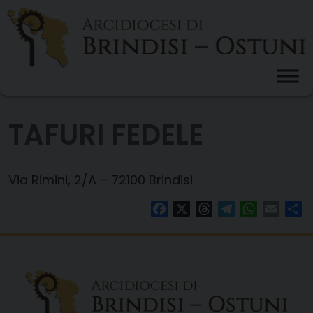
Skip
to
content
TAFURI FEDELE
Via Rimini, 2/A – 72100 Brindisi
Facebook
X
Threads
Telegram
WhatsAp
Email
Co