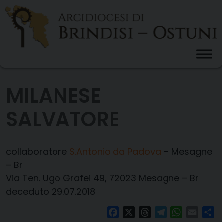
Skip
to
content
MILANESE
SALVATORE
collaboratore
S.Antonio da Padova
– Mesagne
– Br
Via Ten. Ugo Grafei 49, 72023 Mesagne – Br
deceduto 29.07.2018
Facebook
X
Threads
Telegram
WhatsAp
Email
Co