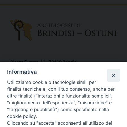
Piazza Duomo, 12 - 72100 Brindisi
Tel 0831.521958
Informativa
Fax 0831.528315
Utilizziamo cookie o tecnologie simili per
finalità tecniche e, con il tuo consenso, anche per
altre finalità ("interazioni e funzionalità semplici",
"miglioramento dell'esperienza", "misurazione" e
Orari Curia
"targeting e pubblicità") come specificato nella
Mar. / Mer. / Giov. ore 9 - 13
cookie policy.
nei mesi estivi solo Martedì ore 9 - 13
Cliccando su "accetta" acconsenti all'utilizzo dei