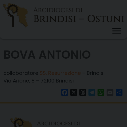
Skip
to
content
BOVA ANTONIO
collaboratore
SS. Resurrezione
– Brindisi
Via Arione, 8 – 72100 Brindisi
Facebook
X
Threads
Telegram
WhatsAp
Email
Co