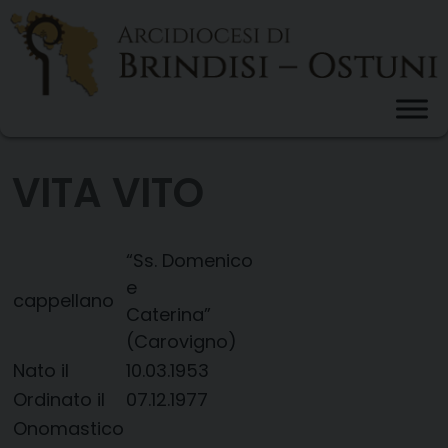
Skip
to
content
VITA VITO
“Ss. Domenico
e
cappellano
Caterina”
(Carovigno)
Nato il
10.03.1953
Ordinato il
07.12.1977
Onomastico