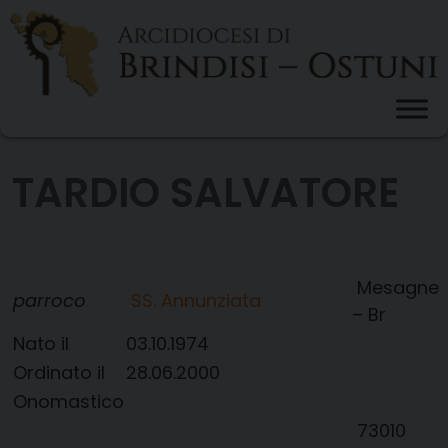
Skip
to
content
TARDIO SALVATORE
Mesagne
parroco
SS. Annunziata
– Br
Nato il
03.10.1974
Ordinato il
28.06.2000
Onomastico
73010