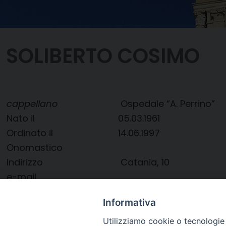
SOLIBERTO COSIMO
cappellano
Ospedale “A. Perrino”
Nato il
05.03.1961
Ordinato il
14.06.1997
Onomastico
Indirizzo
Catania, 10
e-mail
Informativa
Utilizziamo cookie o tecnologie s