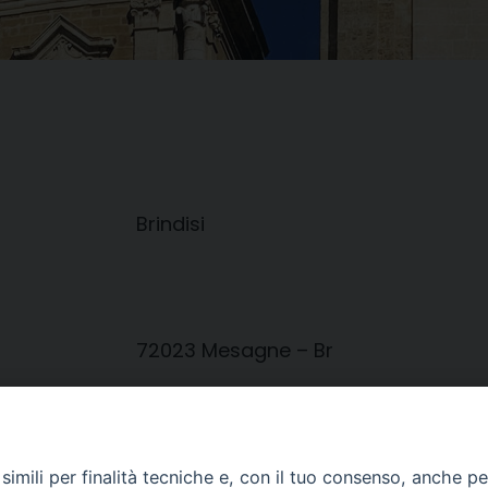
Brindisi
72023 Mesagne – Br
imili per finalità tecniche e, con il tuo consenso, anche per 